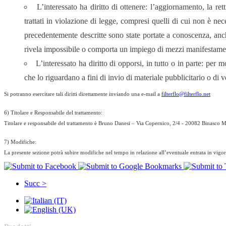
L’interessato ha diritto di ottenere: l’aggiornamento, la re
trattati in violazione di legge, compresi quelli di cui non è nece
precedentemente descritte sono state portate a conoscenza, anche
rivela impossibile o comporta un impiego di mezzi manifestamente
L’interessato ha diritto di opporsi, in tutto o in parte: per 
che lo riguardano a fini di invio di materiale pubblicitario o d
Si potranno esercitare tali diritti direttamente inviando una e-mail a
filterflo@filterflo.net
6) Titolare e Responsabile del trattamento:
Titolare e responsabile del trattamento è Bruno Danesi – Via Copernico, 2/4 - 20082 Binasco 
7) Modifiche:
La presente sezione potrà subire modifiche nel tempo in relazione all’eventuale entrata in vigore
Succ >