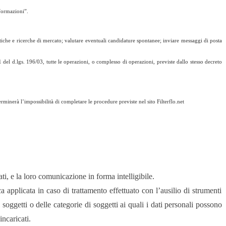
formazioni”.
atistiche e ricerche di mercato; valutare eventuali candidature spontanee; inviare messaggi di posta
 del d.lgs. 196/03, tutte le operazioni, o complesso di operazioni, previste dallo stesso decreto
terminerà l’impossibilità di completare le procedure previste nel
sito Filterflo.net
ti, e la loro comunicazione in forma intelligibile.
ica applicata in caso di trattamento effettuato con l’ausilio di strumenti
i soggetti o delle categorie di soggetti ai quali i dati personali possono
ncaricati.