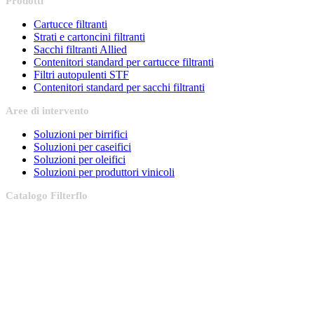
Prodotti
Cartucce filtranti
Strati e cartoncini filtranti
Sacchi filtranti Allied
Contenitori standard per cartucce filtranti
Filtri autopulenti STF
Contenitori standard per sacchi filtranti
Aree
di intervento
Soluzioni per birrifici
Soluzioni per caseifici
Soluzioni per oleifici
Soluzioni per produttori vinicoli
Catalogo
Filterflo