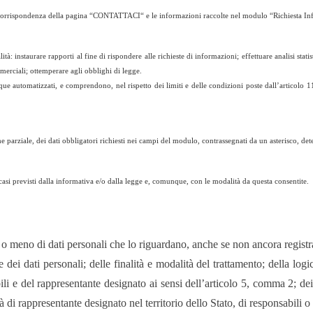
 in corrispondenza della pagina “CONTATTACI“ e le informazioni raccolte nel modulo “Richiesta In
alità: instaurare rapporti al fine di rispondere alle richieste di informazioni; effettuare analisi st
merciali; ottemperare agli obblighi di legge.
que automatizzati, e comprendono, nel rispetto dei limiti e delle condizioni poste dall’articolo 11
e parziale, dei dati obbligatori richiesti nei campi del modulo, contrassegnati da un asterisco, de
casi previsti dalla informativa e/o dalla legge e, comunque, con le modalità da questa consentite.
a o meno di dati personali che lo riguardano, anche se non ancora registra
ne dei dati personali; delle finalità e modalità del trattamento; della log
sabili e del rappresentante designato ai sensi dell’articolo 5, comma 2; de
i rappresentante designato nel territorio dello Stato, di responsabili o i