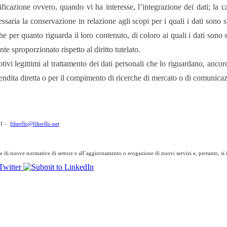
ttificazione ovvero, quando vi ha interesse, l’integrazione dei dati; la
ssaria la conservazione in relazione agli scopi per i quali i dati sono st
 per quanto riguarda il loro contenuto, di coloro ai quali i dati sono s
 sproporzionato rispetto al diritto tutelato.
motivi legittimi al trattamento dei dati personali che lo riguardano, ancor
i vendita diretta o per il compimento di ricerche di mercato o di comunic
MI –
filterflo@filterflo.net
 di nuove normative di settore e all’aggiornamento o erogazione di nuovi servizi e, pertanto, si i