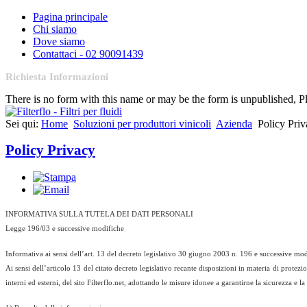
Pagina principale
Chi siamo
Dove siamo
Contattaci - 02 90091439
Richiesta Informazioni
There is no form with this name or may be the form is unpublished, 
Sei qui:
Home
Soluzioni per produttori vinicoli
Azienda
Policy Pri
Policy Privacy
INFORMATIVA SULLA TUTELA DEI DATI PERSONALI
Legge 196/03 e successive modifiche
Informativa ai sensi dell’art. 13 del decreto legislativo 30 giugno 2003 n. 196 e successive modi
Ai sensi dell’articolo 13 del citato decreto legislativo recante disposizioni in materia di protez
interni ed esterni, del sito Filterflo.net, adottando le misure idonee a garantirne la sicurezza e l