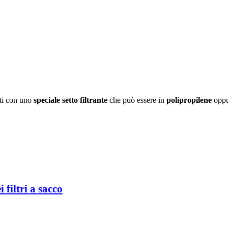
ti con uno
speciale setto filtrante
che può essere in
polipropilene
oppu
filtri a sacco