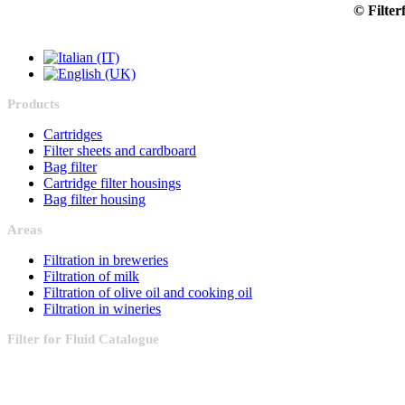
© Filterf
Products
Cartridges
Filter sheets and cardboard
Bag filter
Cartridge filter housings
Bag filter housing
Areas
Filtration in breweries
Filtration of milk
Filtration of olive oil and cooking oil
Filtration in wineries
Filter
for Fluid Catalogue