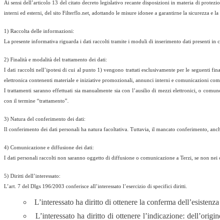
Ai sensi dell’articolo 13 del citato decreto legislativo recante disposizioni in materia di protez
interni ed esterni, del sito Filterflo.net, adottando le misure idonee a garantirne la sicurezza e l
1) Raccolta delle informazioni:
La presente informativa riguarda i dati raccolti tramite i moduli di inserimento dati presenti
2) Finalità e modalità del trattamento dei dati:
I dati raccolti nell’ipotesi di cui al punto 1) vengono trattati esclusivamente per le seguenti fin
elettronica contenenti materiale e iniziative promozionali, annunci interni e comunicazioni com
I trattamenti saranno effettuati sia manualmente sia con l’ausilio di mezzi elettronici, o comun
con il termine “trattamento”.
3) Natura del conferimento dei dati:
Il conferimento dei dati personali ha natura facoltativa. Tuttavia, il mancato conferimento, anch
4) Comunicazione e diffusione dei dati:
I dati personali raccolti non saranno oggetto di diffusione o comunicazione a Terzi, se non nei 
5) Diritti dell’interessato:
L’art. 7 del Dlgs 196/2003 conferisce all’interessato l’esercizio di specifici diritti.
L’interessato ha diritto di ottenere la conferma dell’esistenz
L’interessato ha diritto di ottenere l’indicazione: dell’origi