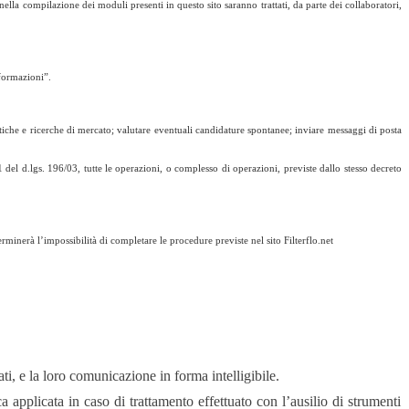
nella compilazione dei moduli presenti in questo sito saranno trattati, da parte dei collaboratori,
formazioni”.
atistiche e ricerche di mercato; valutare eventuali candidature spontanee; inviare messaggi di posta
 del d.lgs. 196/03, tutte le operazioni, o complesso di operazioni, previste dallo stesso decreto
terminerà l’impossibilità di completare le procedure previste nel
sito Filterflo.net
ti, e la loro comunicazione in forma intelligibile.
ica applicata in caso di trattamento effettuato con l’ausilio di strumenti