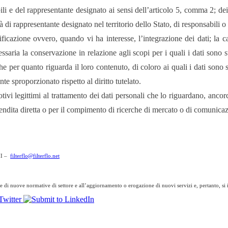
sabili e del rappresentante designato ai sensi dell’articolo 5, comma 2; de
i rappresentante designato nel territorio dello Stato, di responsabili o i
ttificazione ovvero, quando vi ha interesse, l’integrazione dei dati; la
ssaria la conservazione in relazione agli scopi per i quali i dati sono st
 per quanto riguarda il loro contenuto, di coloro ai quali i dati sono s
 sproporzionato rispetto al diritto tutelato.
motivi legittimi al trattamento dei dati personali che lo riguardano, ancor
i vendita diretta o per il compimento di ricerche di mercato o di comunic
MI –
filterflo@filterflo.net
 di nuove normative di settore e all’aggiornamento o erogazione di nuovi servizi e, pertanto, si i