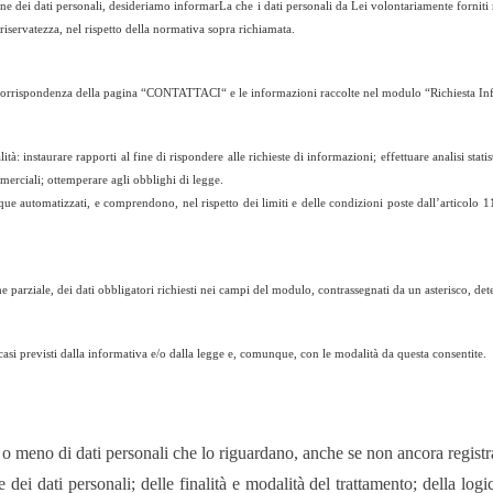
ione dei dati personali, desideriamo informarLa che i dati personali da Lei volontariamente forniti 
a riservatezza, nel rispetto della normativa sopra richiamata.
 in corrispondenza della pagina “CONTATTACI“ e le informazioni raccolte nel modulo “Richiesta In
alità: instaurare rapporti al fine di rispondere alle richieste di informazioni; effettuare analisi st
merciali; ottemperare agli obblighi di legge.
que automatizzati, e comprendono, nel rispetto dei limiti e delle condizioni poste dall’articolo 11
e parziale, dei dati obbligatori richiesti nei campi del modulo, contrassegnati da un asterisco, de
casi previsti dalla informativa e/o dalla legge e, comunque, con le modalità da questa consentite.
a o meno di dati personali che lo riguardano, anche se non ancora registra
ne dei dati personali; delle finalità e modalità del trattamento; della log