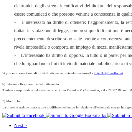
elettronici; degli estremi identificativi del titolare, dei respon
essere comunicati o che possono venirne a conoscenza in qualità d
L’interessato ha diritto di ottenere: l’aggiornamento, la re
trattati in violazione di legge, compresi quelli di cui non è nece
precedentemente descritte sono state portate a conoscenza, anche
rivela impossibile o comporta un impiego di mezzi manifestamente
L’interessato ha diritto di opporsi, in tutto o in parte: per 
che lo riguardano a fini di invio di materiale pubblicitario o d
Si potranno esercitare tali diritti direttamente inviando una e-mail a
filterflo@filterflo.net
6) Titolare e Responsabile del trattamento:
Titolare e responsabile del trattamento è Bruno Danesi – Via Copernico, 2/4 - 20082 Binasco 
7) Modifiche:
La presente sezione potrà subire modifiche nel tempo in relazione all’eventuale entrata in vigore
Next >