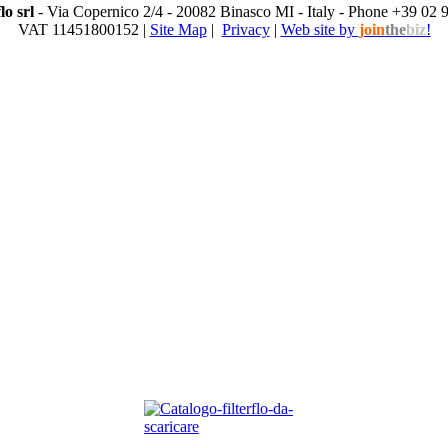
lo srl
- Via Copernico 2/4 - 20082 Binasco MI - Italy - Phone +39 02
VAT 11451800152 |
Site Map
|
Privacy
|
Web site by
join
the
biz
!