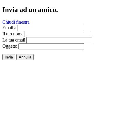
Invia ad un amico.
Chiudi finestra
Email a
Il tuo nome
La tua email
Oggetto
Invia
Annulla